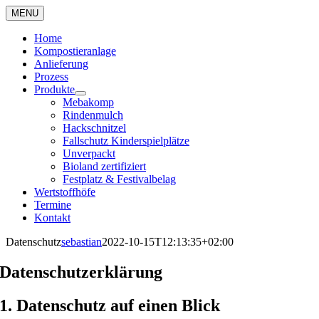
Zum
MENU
Inhalt
springen
Home
Kompostieranlage
Anlieferung
Prozess
Produkte
Mebakomp
Rindenmulch
Hackschnitzel
Fallschutz Kinderspielplätze
Unverpackt
Bioland zertifiziert
Festplatz & Festivalbelag
Wertstoffhöfe
Termine
Kontakt
Datenschutz
sebastian
2022-10-15T12:13:35+02:00
Datenschutzerklärung
1. Datenschutz auf einen Blick