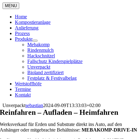
Zum
MENU
Inhalt
springen
Home
Kompostieranlage
Anlieferung
Prozess
Produkte
Mebakomp
Rindenmulch
Hackschnitzel
Fallschutz Kinderspielplätze
Unverpackt
Bioland zertifiziert
Festplatz & Festivalbelag
Wertstoffhöfe
Termine
Kontakt
Unverpackt
sebastian
2024-09-09T13:33:03+02:00
Reinfahren – Aufladen – Heimfahren
Werksverkauf für Erden und Substrate direkt ins Auto, auf den
Anhänger oder mitgebrachte Behältnisse:
MEBAKOMP-DRIVE-IN